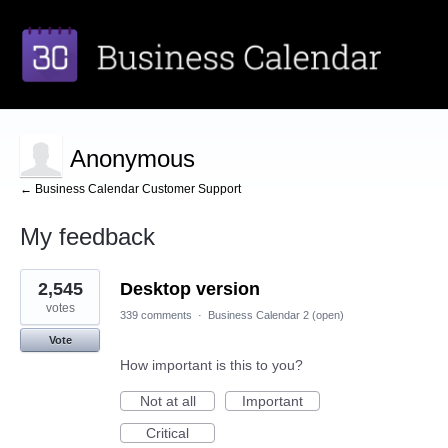
Anonymous
← Business Calendar Customer Support
My feedback
3
2,545
Desktop version
results
found
votes
339 comments
·
Business Calendar 2 (open)
Vote
How important is this to you?
Not at all
Important
Critical