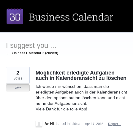
Skip
to
content
I suggest you ...
← Business Calendar 2 (closed)
2
Möglichkeit erledigte Aufgaben
auch in Kalenderansicht zu löschen
votes
Ich würde mir wünschen, dass man die
Vote
erledigten Aufgaben auch in der Kalenderansicht
über den options button löschen kann und nicht
nur in der Aufgabenansicht.
Viele Dank für die tolle App!
An Ni
shared this idea
·
Apr 17, 2015
·
Report…