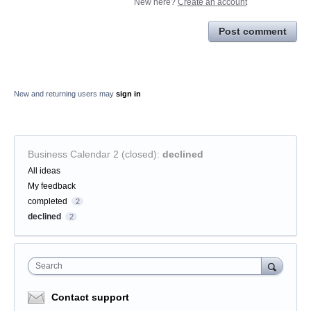
New here?
Create an account
Post comment
New and returning users may
sign in
Business Calendar 2 (closed)
:
declined
Categories
All ideas
My feedback
completed
2
declined
2
Search
Contact support