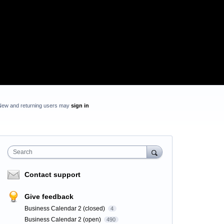
New and returning users may
sign in
Search
Contact support
Give feedback
Business Calendar 2 (closed)
4
Business Calendar 2 (open)
490