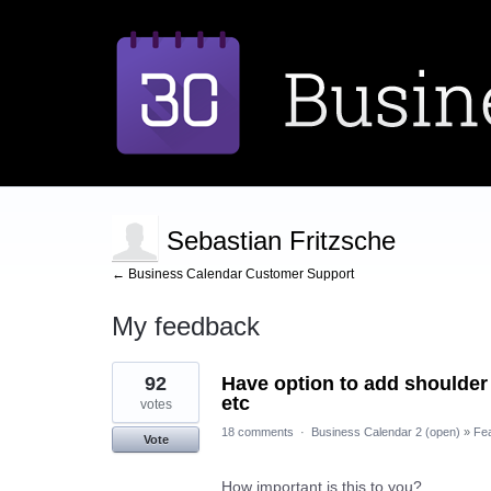
Sebastian Fritzsche
← Business Calendar Customer Support
My feedback
1
92
Have option to add shoulder 
result
found
etc
votes
18 comments
·
Business Calendar 2 (open)
»
Fe
Vote
How important is this to you?