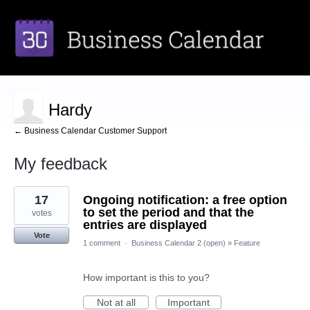
Hardy
← Business Calendar Customer Support
My feedback
1
17
Ongoing notification: a free option
result
found
to set the period and that the
votes
entries are displayed
Vote
1 comment
·
Business Calendar 2 (open)
»
Feature
How important is this to you?
Not at all
Important