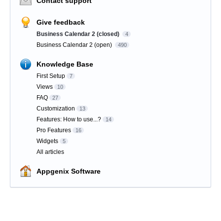
Contact support
Give feedback
Business Calendar 2 (closed)
4
Business Calendar 2 (open)
490
Knowledge Base
First Setup
7
Views
10
FAQ
27
Customization
13
Features: How to use...?
14
Pro Features
16
Widgets
5
All articles
Appgenix Software