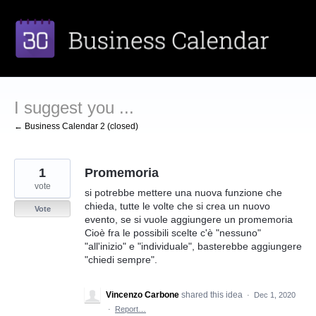
Skip
to
content
I suggest you ...
← Business Calendar 2 (closed)
1
Promemoria
vote
si potrebbe mettere una nuova funzione che
chieda, tutte le volte che si crea un nuovo
Vote
evento, se si vuole aggiungere un promemoria
Cioè fra le possibili scelte c'è "nessuno"
"all'inizio" e "individuale", basterebbe aggiungere
"chiedi sempre".
Vincenzo Carbone
shared this idea
·
Dec 1, 2020
·
Report…