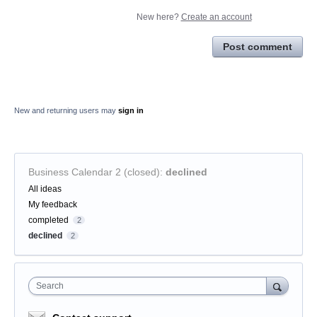
New here?
Create an account
Post comment
New and returning users may
sign in
Business Calendar 2 (closed)
:
declined
Categories
All ideas
My feedback
completed
2
declined
2
Search