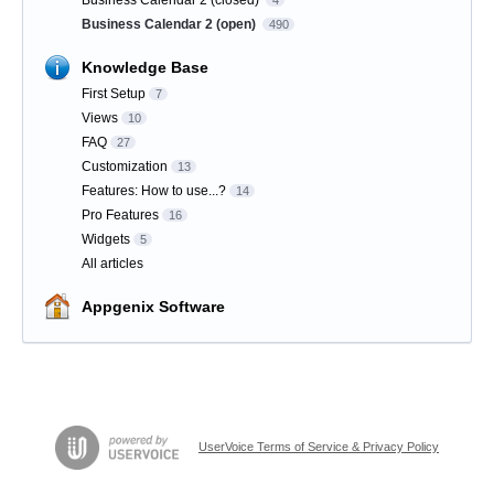
Business Calendar 2 (closed)
4
Business Calendar 2 (open)
490
Knowledge Base
First Setup
7
Views
10
FAQ
27
Customization
13
Features: How to use...?
14
Pro Features
16
Widgets
5
All articles
Appgenix Software
UserVoice Terms of Service & Privacy Policy