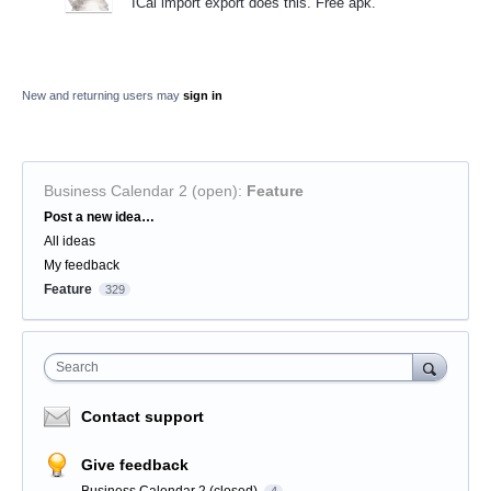
ICal import export does this. Free apk.
New and returning users may
sign in
Business Calendar 2 (open)
:
Feature
Categories
Post a new idea…
All ideas
My feedback
Feature
329
Search
Contact support
Give feedback